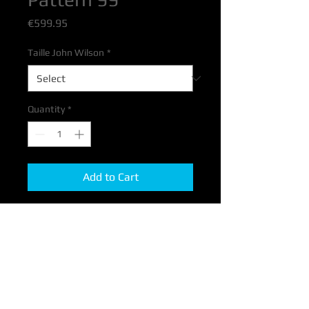
Price
€599.95
Taille John Wilson
*
Quantity
*
Add to Cart
Freestyle On Ice,
la garantie d'une glisse inédite, fun,
sécurisée et accessible à tous !