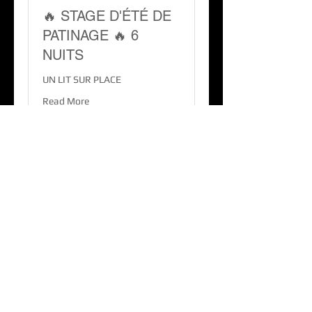
🔥 STAGE D'ÉTÉ DE
PATINAGE 🔥 6
NUITS
UN LIT SUR PLACE
Read More
Ended
470
€470
euros
View Course
Freestyle On Ice,
la garantie d'une glisse inédite, fun,
sécurisée et accessible à tous !